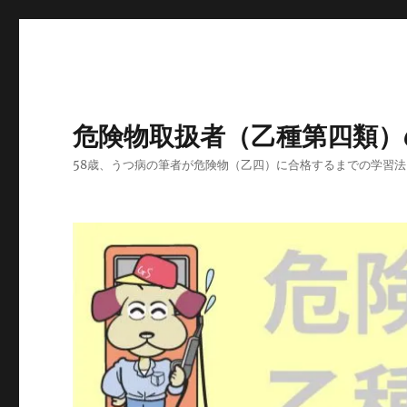
危険物取扱者（乙種第四類）
58歳、うつ病の筆者が危険物（乙四）に合格するまでの学習