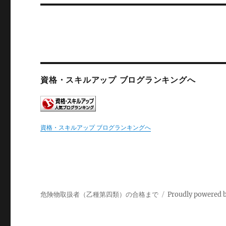
投
ビ
稿:
ゲ
ー
シ
資格・スキルアップ ブログランキングへ
ョ
ン
資格・スキルアップ ブログランキングへ
危険物取扱者（乙種第四類）の合格まで
Proudly powered 