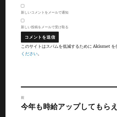
新しいコメントをメールで通知
新しい投稿をメールで受け取る
このサイトはスパムを低減するために Akismet 
ください
。
投
前
稿
今年も時給アップしてもら
前
の
ナ