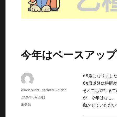
今年はベースアップ
68歳になりまし
65歳以降は時間
投
kikenbutsu_toriatsukaisha
それでも昨年まで
稿
投
2026年6月28日
が、今年はなし。
者
稿
カ
未分類
働かせていただい
日:
テ
ゴ