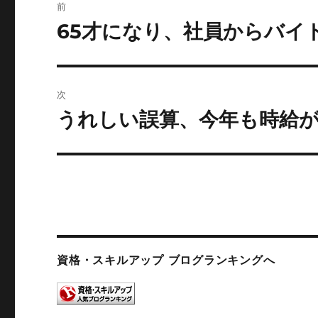
前
稿
65才になり、社員からバイ
前
の
ナ
投
ビ
稿:
次
ゲ
うれしい誤算、今年も時給
次
の
ー
投
シ
稿:
ョ
ン
資格・スキルアップ ブログランキングへ