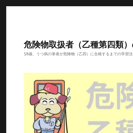
危険物取扱者（乙種第四類）
58歳、うつ病の筆者が危険物（乙四）に合格するまでの学習