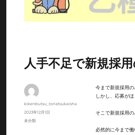
人手不足で新規採用
今まで新規採用のバ
しかし、応募がほ
投
kikenbutsu_toriatsukaisha
稿
投
2023年12月1日
そこで新規採用のバ
者
稿
カ
未分類
日:
テ
必然的に今まで働
ゴ