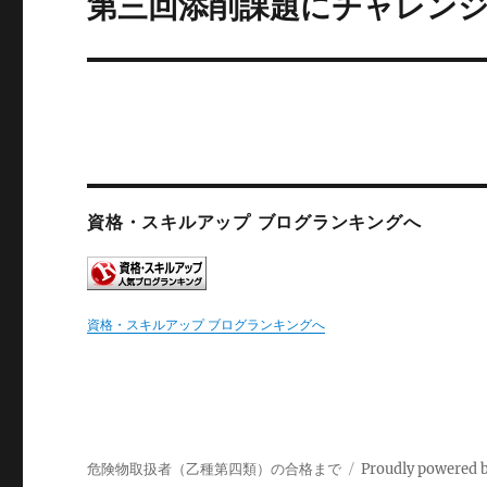
第三回添削課題にチャレン
次
の
ー
投
シ
稿:
ョ
ン
資格・スキルアップ ブログランキングへ
資格・スキルアップ ブログランキングへ
危険物取扱者（乙種第四類）の合格まで
Proudly powered 