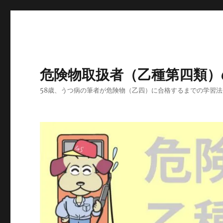
危険物取扱者（乙種第四類）
58歳、うつ病の筆者が危険物（乙四）に合格するまでの学習