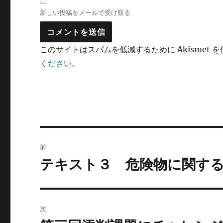
新しい投稿をメールで受け取る
このサイトはスパムを低減するために Akismet 
ください
。
投
前
稿
テキスト３ 危険物に関す
前
の
ナ
投
ビ
稿:
次
ゲ