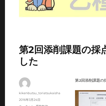
第2回添削課題の採
した
第2回添削課題の
投
kikenbutsu_toriatsukaisha
稿
投
2016年3月24日
者
稿