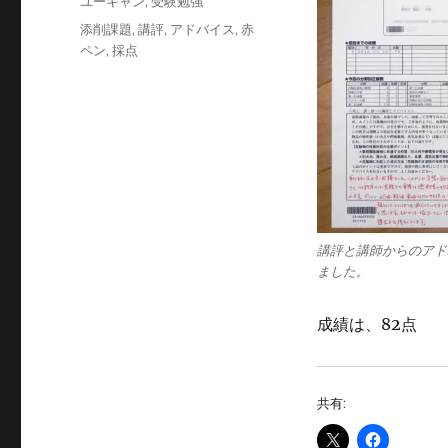
カ
ユーキャン
,
受験勉強
日:
テ
タ
添削課題
,
講評
,
アドバイス
,
赤
ゴ
グ
ペン
,
採点
リ
ー
講評と講師からのアド
ました。
成績は、82点
共有: