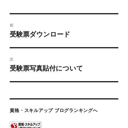
投
前
稿
受験票ダウンロード
前
の
ナ
投
ビ
稿:
次
ゲ
受験票写真貼付について
次
の
ー
投
シ
稿:
ョ
資格・スキルアップ ブログランキングへ
ン