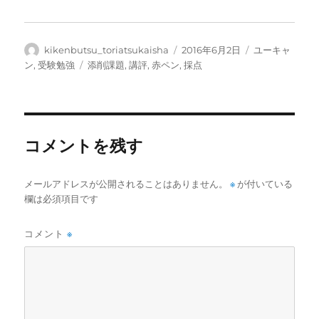
投
投
カ
kikenbutsu_toriatsukaisha
2016年6月2日
ユーキャ
稿
稿
テ
タ
ン
,
受験勉強
添削課題
,
講評
,
赤ペン
,
採点
者
日:
ゴ
グ
リ
ー
コメントを残す
メールアドレスが公開されることはありません。
※
が付いている
欄は必須項目です
コメント
※