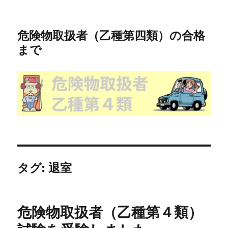
危険物取扱者（乙種第四類）の合格
まで
タグ:
退室
危険物取扱者（乙種第４類）