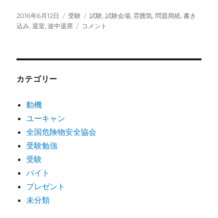
投
カ
タ
2016年6月12日
受験
試験
,
試験会場
,
雰囲気
,
問題用紙
,
書き
稿
テ
危
グ
込み
,
退室
,
途中退席
コメント
日:
ゴ
険
リ
物
ー
取
扱
者
カテゴリー
（乙
種
動機
第
ユーキャン
４
類）
全国危険物安全協会
試
受験勉強
験
受験
を
受
バイト
験
プレゼント
し
未分類
ま
し