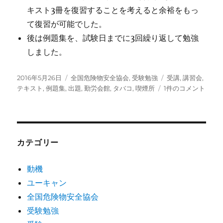
キスト3冊を復習することを考えると余裕をもっ
て復習が可能でした。
後は例題集を、試験日までに3回繰り返して勉強
しました。
投
カ
タ
2016年5月26日
全国危険物安全協会
,
受験勉強
受講
,
講習会
,
稿
テ
危
グ
テキスト
,
例題集
,
出題
,
勤労会館
,
タバコ
,
喫煙所
1件のコメント
日:
ゴ
険
リ
物
ー
取
扱
者
カテゴリー
試
験
動機
準
ユーキャン
備
講
全国危険物安全協会
習
受験勉強
会