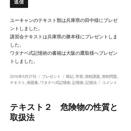
送信
ユーキャンのテキスト類は兵庫県の田中様にプレゼ
ントしました。
講習会テキストは兵庫県の勝本様にプレゼントしま
した。
ワタナベ式記憶術の書籍は大阪の鷹取様へプレゼン
トしました。
投
カ
タ
2016年9月27日
プレゼント
暗記
,
学習
,
添削課題
,
添削問題
,
稿
テ
グ
プ
テキスト
,
例題集
,
ワタナベ式記憶術
,
記憶術
,
記憶法
コメント
日:
ゴ
レ
リ
ゼ
ー
ン
テキスト２ 危険物の性質と
ト
に
取扱法