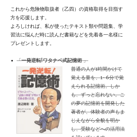
これから危険物取扱者（乙四）の資格取得を目指す
方を応援します。
よろしければ、私が使ったテキスト類や問題集、学
習法に悩んだ時に読んだ書籍などを先着各一名様に
プレゼントします。
「
一発逆転!ワタナベ式記憶術
」
普通の人が1時間かけて
覚える量を、1~6分で覚
えられる記憶術。しか
も、ずっと忘れない。こ
の夢の記憶術を開発した
著者が、体験者の声もま
じえながら全貌を明か
し、受験などへの活用法