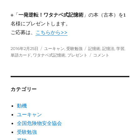
※「
一発逆転！ワタナベ式記憶術
」の本（古本）を1
名様にプレゼントします。
ご応募は、
こちらから>>
投
カ
タ
2016年2月25日
ユーキャン
,
受験勉強
記憶術
,
記憶法
,
学習
,
稿
テ
グ
テ
単語カード
,
ワタナベ式記憶術
,
プレゼント
コメント
日:
ゴ
キ
リ
ス
ー
ト
２
危
カテゴリー
険
物
動機
の
ユーキャン
性
質
全国危険物安全協会
と
受験勉強
取
扱