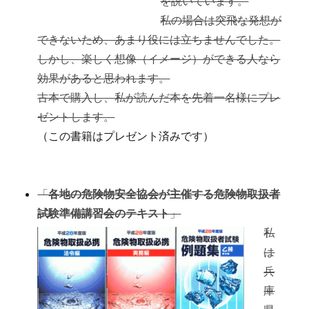
を説いています。
私の場合は突飛な発想が
できないため、あまり役には立ちませんでした。
しかし、楽しく想像（イメージ）ができる人なら
効果があると思われます。
古本で購入し、私が読んだ本を先着一名様にプレ
ゼントします。
（この書籍はプレゼント済みです）
あ
い
「
各地の危険物安全協会が主催する危険物取扱者
試験準備講習会のテキスト
」
私
は
兵
庫