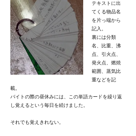
テキストに出
てくる物品名
を片っ端から
記入。
裏には分類
名、比重、沸
点、引火点、
発火点、燃焼
範囲、蒸気比
重などを記
載。
バイトの際の昼休みには、この単語カードを繰り返
し覚えるという毎日を続けました。
それでも覚えきれない。