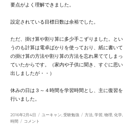
要点がよく理解できました。
設定されている目標日数は余裕でした。
ただ、掛け算や割り算に多少手こずりました。とい
うのも計算は電卓ばかりを使っており、紙に書いて
の掛け算の方法や割り算の方法を忘れ果ててしまっ
ていたからです。（家内や子供に聞き、すぐに思い
出しましたが・・）
休みの日は３～４時間を学習時間とし、主に復習を
行いました。
投
カ
タ
2016年2月4日
ユーキャン
,
受験勉強
方法
,
学習
,
物理
,
化学
,
稿
テ
テ
グ
時間
コメント
日:
キ
ゴ
ス
リ