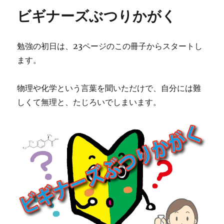
ト
ー
ビギナーズぶつりかがく
１
基
礎
勉強の初日は、23ページのこの冊子からスタートし
物
理
ます。
と
基
物理や化学という言葉を聞いただけで、自分には難
礎
科
しくて無理と、たじろいでしまいます。
学
に