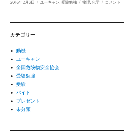
投
カ
タ
ビ
2016年2月3日
ユーキャン
,
受験勉強
物理
,
化学
コメント
稿
テ
グ
ギ
日:
ゴ
ナ
リ
ー
ー
ズ
ぶ
カテゴリー
つ
り
動機
か
ユーキャン
が
く
全国危険物安全協会
に
受験勉強
受験
バイト
プレゼント
未分類